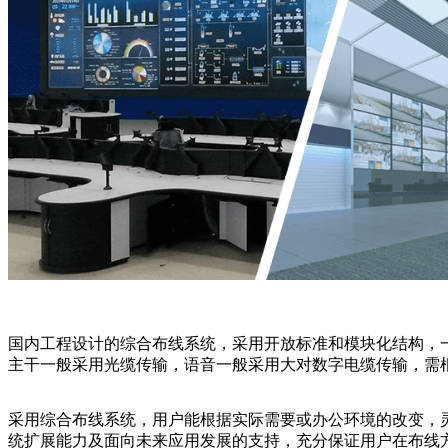
国内工程设计的综合布线系统，采用开放标准和模块化结构，
主干一般采用光缆传输，语音一般采用大对数字电缆传输，需
采用综合布线系统，用户能根据实际需要或办公环境的改变，
统扩展能力及面向未来应用发展的支持，充分保证用户在布线