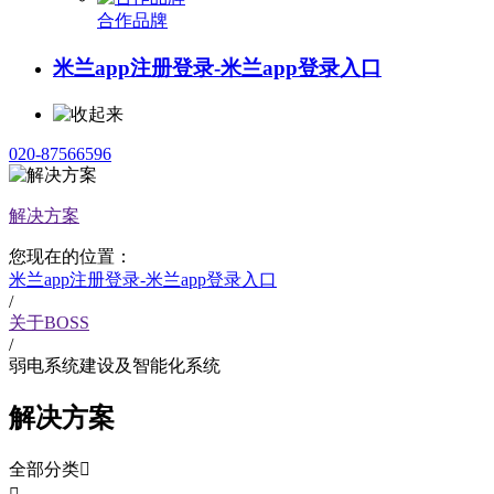
合作品牌
米兰app注册登录-米兰app登录入口
020-87566596
解决方案
您现在的位置：
米兰app注册登录-米兰app登录入口
/
关于BOSS
/
弱电系统建设及智能化系统
解决方案
全部分类
