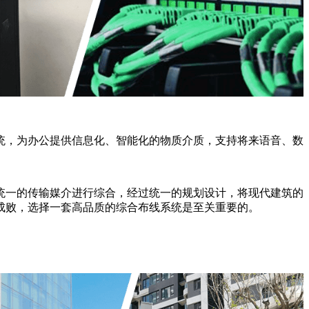
统，为办公提供信息化、智能化的物质介质，支持将来语音、数
统一的传输媒介进行综合，经过统一的规划设计，将现代建筑的
成败，选择一套高品质的综合布线系统是至关重要的。