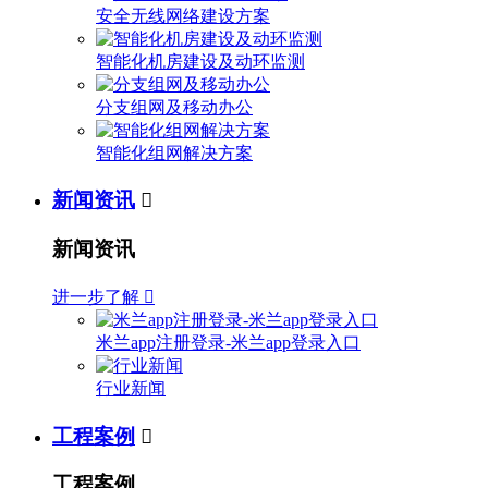
安全无线网络建设方案
智能化机房建设及动环监测
分支组网及移动办公
智能化组网解决方案
新闻资讯

新闻资讯
进一步了解

米兰app注册登录-米兰app登录入口
行业新闻
工程案例

工程案例