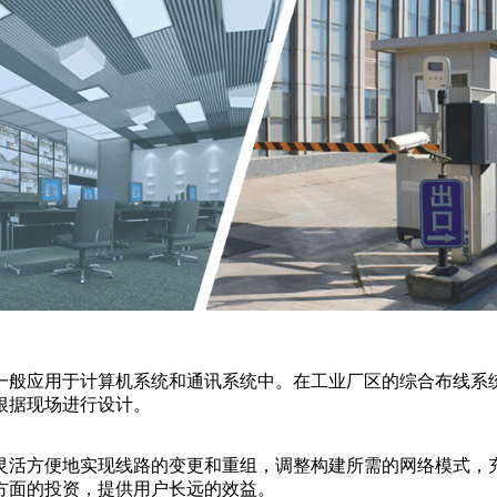
一般应用于计算机系统和通讯系统中。在工业厂区的综合布线系统
根据现场进行设计。
灵活方便地实现线路的变更和重组，调整构建所需的网络模式，
方面的投资，提供用户长远的效益。