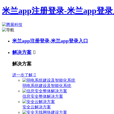
米兰app注册登录-米兰app登
米兰app注册登录-米兰app登录入口
解决方案

解决方案
进一步了解

弱电系统建设及智能化系统
信息安全整体解决方案
安全云解决方案