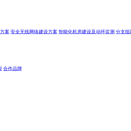
方案
安全无线网络建设方案
智能化机房建设及动环监测
分支组
程
合作品牌