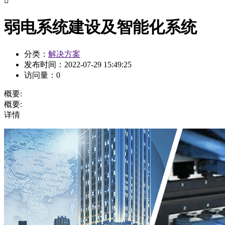

弱电系统建设及智能化系统
分类：
解决方案
发布时间：
2022-07-29 15:49:25
访问量：
0
概要:
概要:
详情