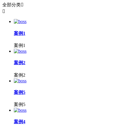
全部分类


案例1
案例1
案例2
案例2
案例5
案例5
案例4