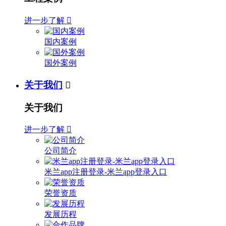
进一步了解

国内案例
国外案例
关于我们

关于我们
进一步了解

公司简介
米兰app注册登录-米兰app登录入口
荣誉资质
发展历程