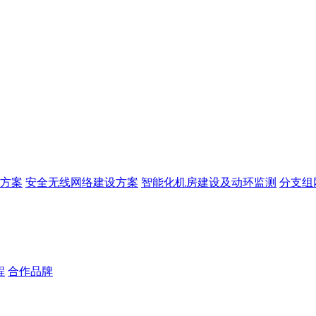
方案
安全无线网络建设方案
智能化机房建设及动环监测
分支组
程
合作品牌