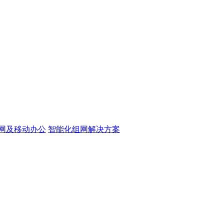
网及移动办公
智能化组网解决方案