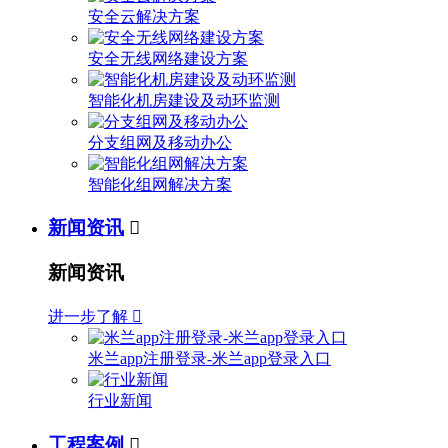
安全云解决方案
安全无线网络建设方案
智能化机房建设及动环监测
分支组网及移动办公
智能化组网解决方案
新闻资讯

新闻资讯
进一步了解

米兰app注册登录-米兰app登录入口
行业新闻
工程案例
