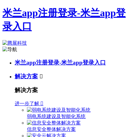
米兰app注册登录-米兰app登
录入口
米兰app注册登录-米兰app登录入口
解决方案

解决方案
进一步了解

弱电系统建设及智能化系统
信息安全整体解决方案