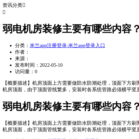
资讯分类


弱电机房装修主要有哪些内容
分类：
米兰app注册登录-米兰app登录入口
作者：
来源：
发布时间：
2022-05-10
访问量：
0
【概要描述】
机房顶面上方需要做防水防潮处理，顶面下方刷
机房顶面，由于顶面管线繁多，安装时各系统管路必须横平竖
弱电机房装修主要有哪些内容
【概要描述】
机房顶面上方需要做防水防潮处理，顶面下方刷
机房顶面，由于顶面管线繁多，安装时各系统管路必须横平竖