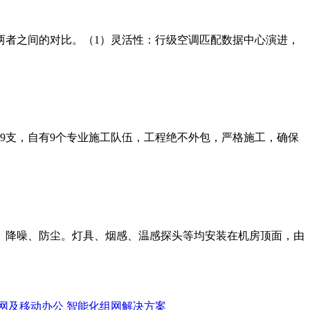
两者之间的对比。（1）灵活性：行级空调匹配数据中心演进，
师9支，自有9个专业施工队伍，工程绝不外包，严格施工，确保
、降噪、防尘。灯具、烟感、温感探头等均安装在机房顶面，由
网及移动办公
智能化组网解决方案