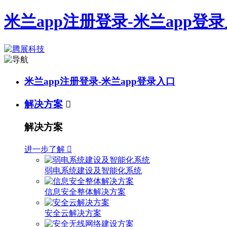
米兰app注册登录-米兰app登
米兰app注册登录-米兰app登录入口
解决方案

解决方案
进一步了解

弱电系统建设及智能化系统
信息安全整体解决方案
安全云解决方案