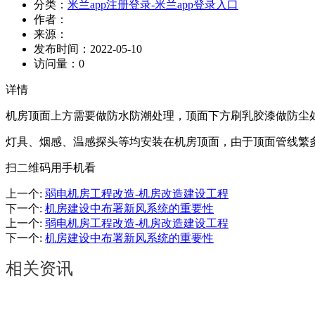
分类：
米兰app注册登录-米兰app登录入口
作者：
来源：
发布时间：
2022-05-10
访问量：
0
详情
机房顶面上方需要做防水防潮处理，顶面下方刷乳胶漆做防尘
灯具、烟感、温感探头等均安装在机房顶面，由于顶面管线繁
扫二维码用手机看
上一个
:
弱电机房工程改造-机房改造建设工程
下一个
:
机房建设中布署新风系统的重要性
上一个
:
弱电机房工程改造-机房改造建设工程
下一个
:
机房建设中布署新风系统的重要性
相关资讯