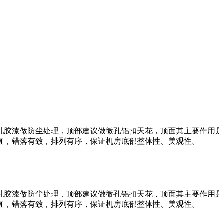
？
乳胶漆做防尘处理，顶部建议做微孔铝扣天花，顶面其主要作用
直，错落有致，排列有序，保证机房底部整体性、美观性。
？
乳胶漆做防尘处理，顶部建议做微孔铝扣天花，顶面其主要作用
直，错落有致，排列有序，保证机房底部整体性、美观性。